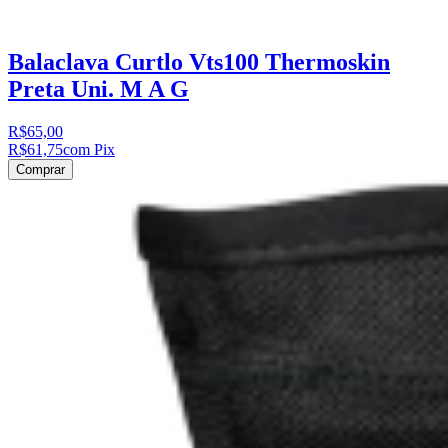
Balaclava Curtlo Vts100 Thermoskin
Preta Uni. M A G
R$65,00
R$61,75
com Pix
Comprar