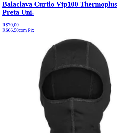
Balaclava Curtlo Vtp100 Thermoplus
Preta Uni.
R$70,00
R$66,50
com Pix