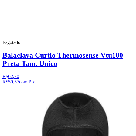
Esgotado
Balaclava Curtlo Thermosense Vtu100
Preta Tam. Unico
R$62,70
R$59,57
com Pix