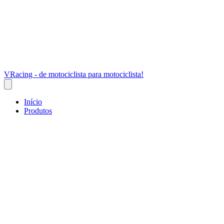
VRacing - de motociclista para motociclista!
Início
Produtos