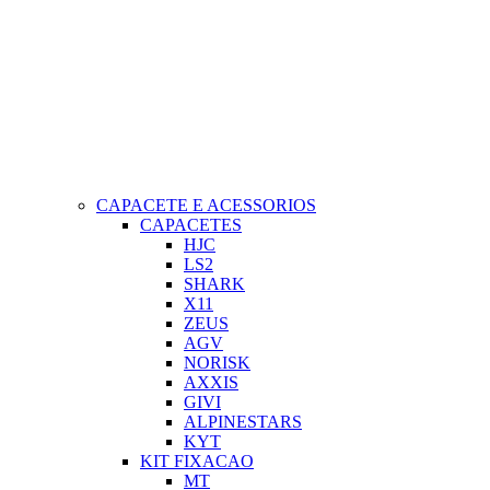
CAPACETE E ACESSORIOS
CAPACETES
HJC
LS2
SHARK
X11
ZEUS
AGV
NORISK
AXXIS
GIVI
ALPINESTARS
KYT
KIT FIXACAO
MT