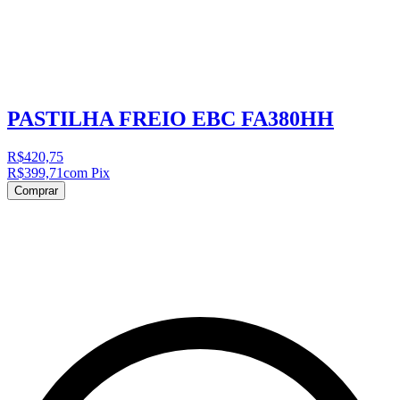
PASTILHA FREIO EBC FA380HH
R$420,75
R$399,71
com Pix
Comprar