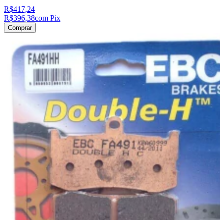
R$417,24
R$396,38
com Pix
Comprar