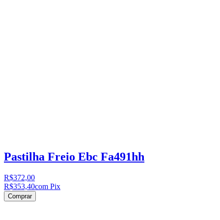
Pastilha Freio Ebc Fa491hh
R$372,00
R$353,40
com Pix
Comprar