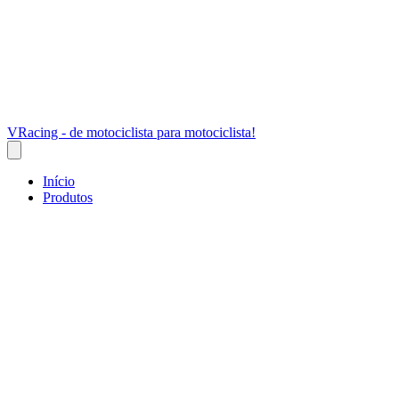
VRacing - de motociclista para motociclista!
Início
Produtos