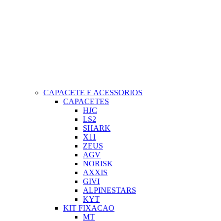
CAPACETE E ACESSORIOS
CAPACETES
HJC
LS2
SHARK
X11
ZEUS
AGV
NORISK
AXXIS
GIVI
ALPINESTARS
KYT
KIT FIXACAO
MT