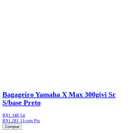
Bagageiro Yamaha X Max 300givi Sr
S/base Preto
R$1.348,54
R$1.281,11
com Pix
Comprar