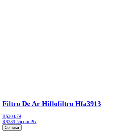
Filtro De Ar Hiflofiltro Hfa3913
R$304,79
R$289,55
com Pix
Comprar