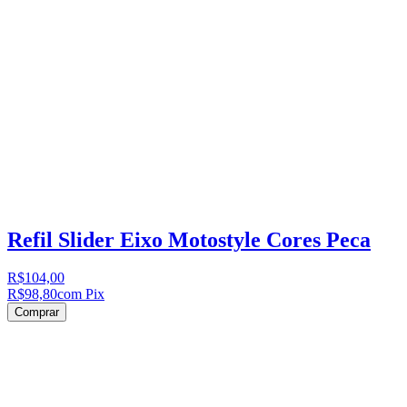
Refil Slider Eixo Motostyle Cores Peca
R$104,00
R$98,80
com Pix
Comprar