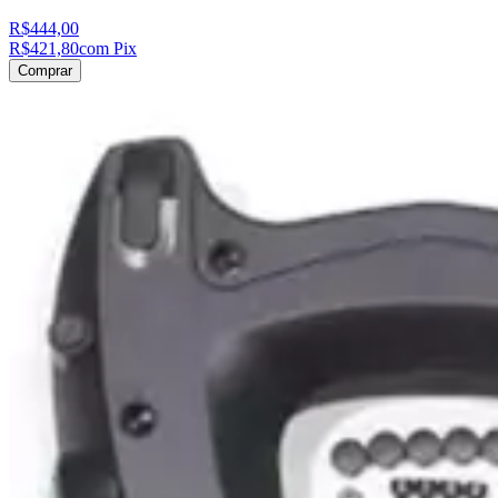
R$444,00
R$421,80
com Pix
Comprar