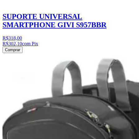
SUPORTE UNIVERSAL
SMARTPHONE GIVI S957BBR
R$318,00
R$302,10
com Pix
Comprar