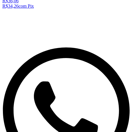
R$36,06
R$34,26
com Pix