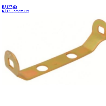
R$127,60
R$121,22
com Pix