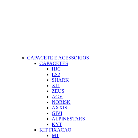
CAPACETE E ACESSORIOS
CAPACETES
HJC
LS2
SHARK
X11
ZEUS
AGV
NORISK
AXXIS
GIVI
ALPINESTARS
KYT
KIT FIXACAO
MT