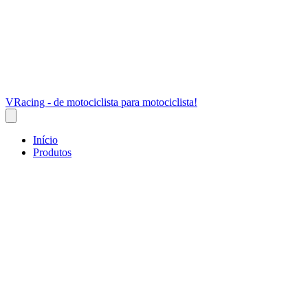
VRacing - de motociclista para motociclista!
Início
Produtos