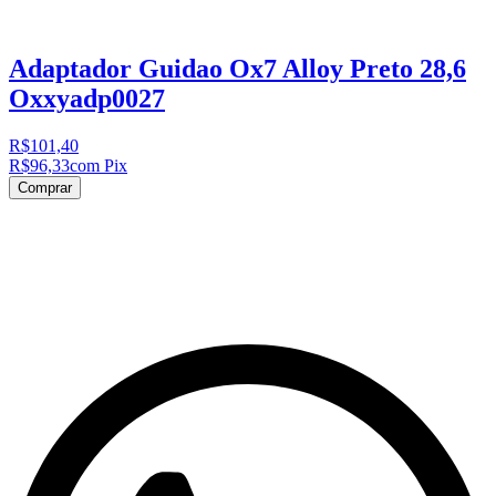
Adaptador Guidao Ox7 Alloy Preto 28,6
Oxxyadp0027
R$101,40
R$96,33
com Pix
Comprar