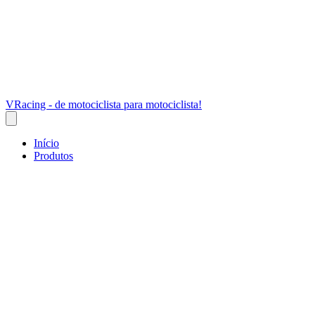
VRacing - de motociclista para motociclista!
Início
Produtos