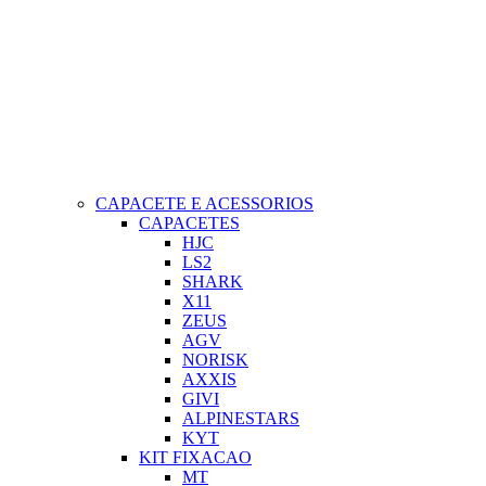
CAPACETE E ACESSORIOS
CAPACETES
HJC
LS2
SHARK
X11
ZEUS
AGV
NORISK
AXXIS
GIVI
ALPINESTARS
KYT
KIT FIXACAO
MT