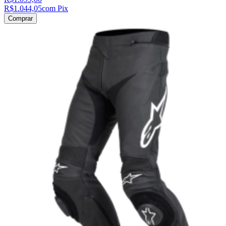
R$1.044,05
com Pix
Comprar