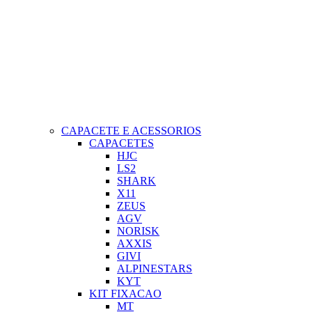
CAPACETE E ACESSORIOS
CAPACETES
HJC
LS2
SHARK
X11
ZEUS
AGV
NORISK
AXXIS
GIVI
ALPINESTARS
KYT
KIT FIXACAO
MT