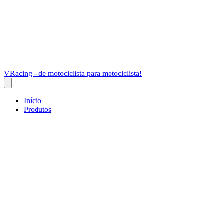
VRacing - de motociclista para motociclista!
Início
Produtos