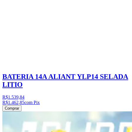
BATERIA 14A ALIANT YLP14 SELADA
LITIO
R$1.539,84
R$1.462,85
com Pix
Comprar