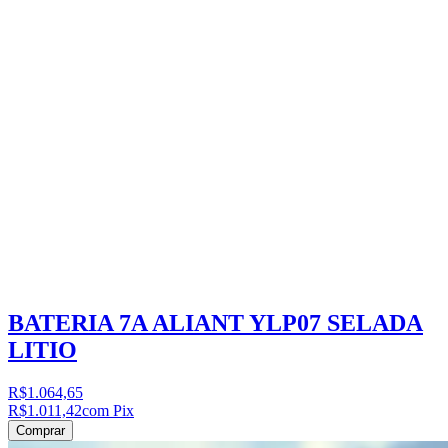
BATERIA 7A ALIANT YLP07 SELADA
LITIO
R$1.064,65
R$1.011,42
com Pix
Comprar